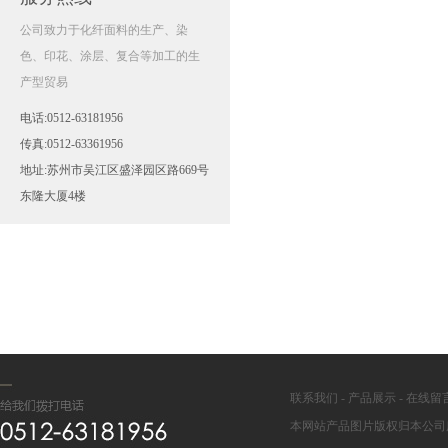
公司致力于化纤面料的生产、染
色、印花、涂层、复合等加工的生
产型贸易
电话:0512-63181956
传真:0512-63361956
地址:苏州市吴江区盛泽园区路669号
东隆大厦4楼
联系我们
-
产品展示
-
在线留
本网站产品图片版权归本公司