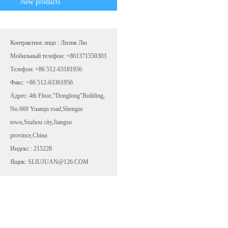
New products
Контрактное лицо : Лилия Лю
Мобильный телефон: +861371550303
Телефон: +86 512-63181956
Факс: +86 512-63361956
Адрес: 4th Floor,"Donglong"Building,
No.669 Yuanqu road,Shengze
town,Suzhou city,Jiangsu
province,China.
Индекс : 215228
Ящик: SLIUJUAN@126.COM