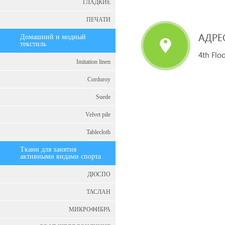
ГЛАДКИЕ
ПЕЧАТИ
Домашний и модный
текстиль
Imitation linen
Corduroy
Suede
Velvet pile
Tablecloth
Tкани для занятия
активными видами спорта
ДЮСПО
ТАСЛАН
МИКРОФИБРА