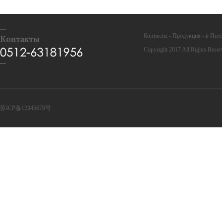
Контакты
-
Продукция
-
в Инт
Copyright 2017 All Rights Reser
苏ICP备12345678号